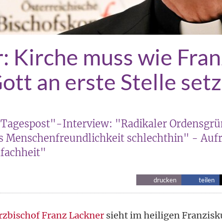
: Kirche muss wie Fran
Gott an erste Stelle set
"Tagespost"-Interview: "Radikaler Ordensgrü
es Menschenfreundlichkeit schlechthin" - Auf
nfachheit"
drucken
teilen
rzbischof Franz Lackner
sieht im heiligen Franzisku