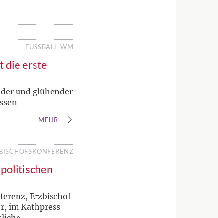
FUSSBALL-WM
 die erste
nder und glühender
assen
MEHR
BISCHOFSKONFERENZ
 politischen
ferenz, Erzbischof
er, im Kathpress-
tliche