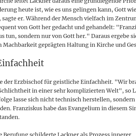
irche leitet Lackner daraus eine grundlegende Prior
rung heute ist, wie es uns gelingen kann, Gott wie
", sagte er. Während der Mensch vielfach im Zentru
quent von Gott her gedacht und gehandelt: "Franzi
us tun, sondern nur von Gott her." Daraus ergebe s
on Machbarkeit geprägten Haltung in Kirche und Ges
Einfachheit
e der Erzbischof für geistliche Einfachheit. "Wir b
chlichtheit in einer sehr komplizierten Welt", so 
folge lasse sich nicht technisch herstellen, sonde
den. Franziskus habe das Evangelium in diesem Si
tanden.
e Berufung schilderte Lackner als Prozess innerer