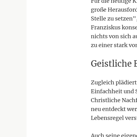
Für die heutige K
große Herausforde
Stelle zu setzen
Franziskus konse
nichts von sich a
zu einer stark v
Geistliche 
Zugleich plädiert
Einfachheit und S
Christliche Nach
neu entdeckt wer
Lebensregel vers
Auch seine eigen