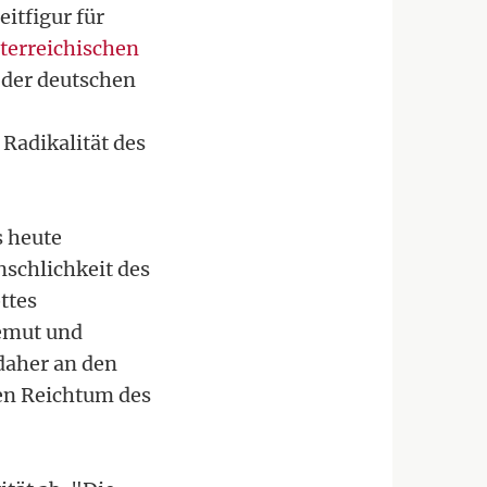
itfigur für
terreichischen
 der deutschen
 Radikalität des
s heute
nschlichkeit des
ttes
Demut und
daher an den
en Reichtum des