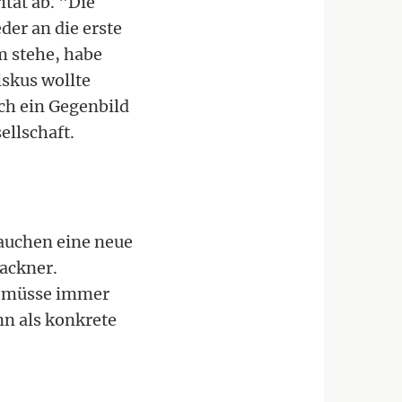
ität ab. "Die
der an die erste
m stehe, habe
skus wollte
ich ein Gegenbild
ellschaft.
rauchen eine neue
Lackner.
rn müsse immer
nn als konkrete