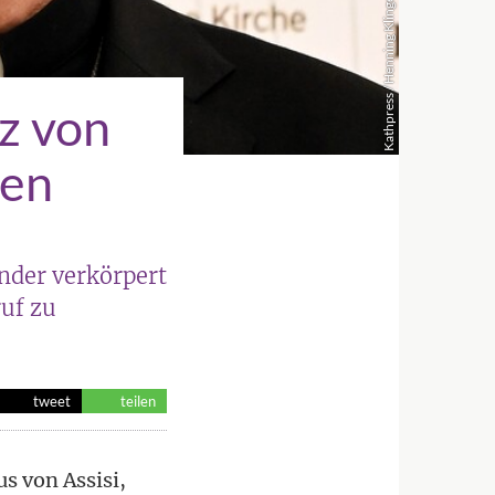
Kathpress / Henning Klingen
z von
zen
nder verkörpert
ruf zu
tweet
teilen
s von Assisi,