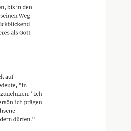
, bis in den
n seinen Weg
Rückblickend
eres als Gott
ck auf
deute, "in
ckzunehmen. "Ich
persönlich prägen
chsene
ndern dürfen."