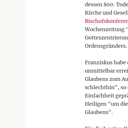
dessen 800. Tode
Kirche und Gesel
Bischofskonfere
Wochenzeitung
Gotteszentrierung
Ordensgründers.
Franziskus habe 
unmittelbar erre
Glaubens zum Aus
schlechthin", so
Einfachheit gepr
Heiligen "um di
Glaubens".