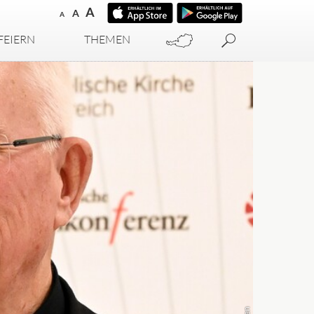
A
A
A
FEIERN
THEMEN