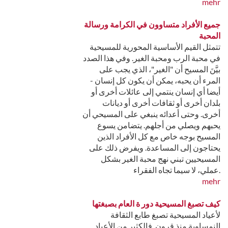
mehr
جميع الأفراد متساوون في الكرامة ورسالة
المحبة
تتمثل القيم الأساسية المحورية للمسيحية
في محبة الرب ومحبة الغير. وفي هذا الصدد
بيَّنَ المسيح أن "الغير"، الذي يجب على
المرء أن يحبه، يمكن أن يكون كل إنسان -
أيضا أي إنسان ينتمي إلى عائلات أخرى أو
بلدان أخرى أو ثقافات أخرى أو ديانات
أخرى. وحتى أعدائه ينبغي على المسيحي أن
يحبهم ويصلي من أجلهم. يتضامن يسوع
المسيح بوجه خاص مع كل الأفراد الذين
يحتاجون إلى المساعدة. ويفرض ذلك على
المسيحيين تبني نهج محبة الغير بشكل
عملي، لا سيما تجاه الفقراء.
mehr
كيف تصبغ المسيحية دور ة العام بصبغتها
لأعياد المسيحية تصبغ طابع الثقافة
النمساوية منذ قرون. فالكثير من الأعياد