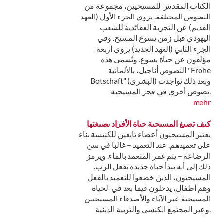
الكتاب المقدس للمسيحيين، مجموعة من
النصوص المختلفة. يروي الجزء الأول (العهد
القديم) عن التجربة العقائدية للشعب
اليهودي قبل زمن يسوع المسيح. وفي
الجزء الثاني (العهد الجديد) يروي أربعة
مؤلفون عن حياة يسوع. وتُسمى هذه
النصوص أناجيل، بالألمانية "Frohe
Botschaft" (البشرى) وبعد ذلك تواجدت
نصوص أخرى في فجر المسيحية.
mehr
كيف تصبغ المسيحية حياة الأفراد بصبغتها
يعتبر المسيحيون أعضاء تابعين للكنيسة بناء
على تعميدهم. عند التعميد – غالبا في سن
الرضاعة – يتم غمر المتعمد بالماء. ويرمز
ذلك إلى أنه يبدأ حياة جديدة بفعل الرب.
المسيحيون، الذين خضعوا للتعميد بالفعل
وهم أطفال، يدخلون فيما بعد في الحياة
المسيحية عبر الآباء والأصدقاء المسيحيين
وعبر المجتمع الكنسي والتربية الدينية.