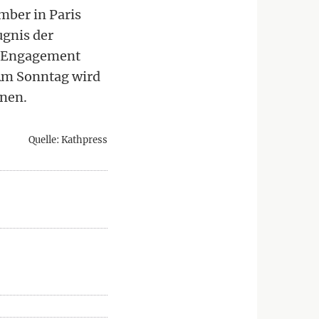
mber in Paris
ugnis der
es Engagement
 Am Sonntag wird
rnen.
Quelle: Kathpress