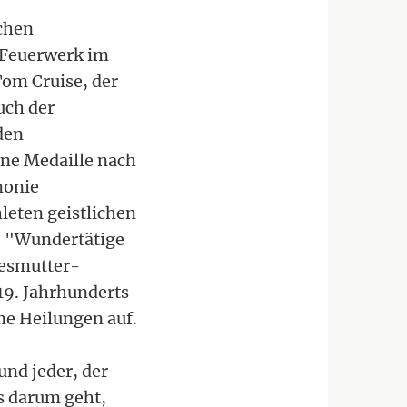
chen
 Feuerwerk im
om Cruise, der
uch der
den
hne Medaille nach
monie
leten geistlichen
ie "Wundertätige
tesmutter-
19. Jahrhunderts
e Heilungen auf.
und jeder, der
es darum geht,