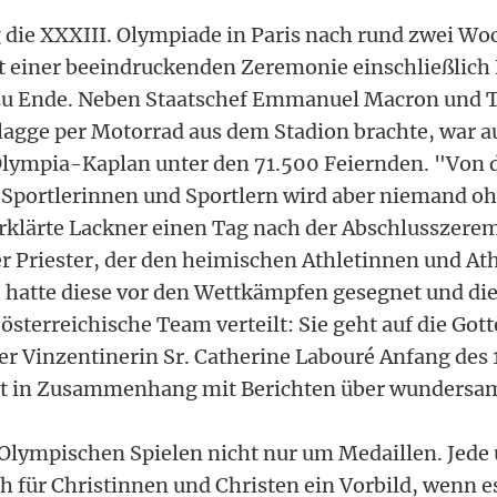
die XXXIII. Olympiade in Paris nach rund zwei Wo
 einer beeindruckenden Zeremonie einschließlich
 zu Ende. Neben Staatschef Emmanuel Macron und T
lagge per Motorrad aus dem Stadion brachte, war a
Olympia-Kaplan unter den 71.500 Feiernden. "Von 
 Sportlerinnen und Sportlern wird aber niemand o
rklärte Lackner einen Tag nach der Abschlusszere
 Priester, der den heimischen Athletinnen und Ath
e, hatte diese vor den Wettkämpfen gesegnet und d
österreichische Team verteilt: Sie geht auf die Got
r Vinzentinerin Sr. Catherine Labouré Anfang des 
ht in Zusammenhang mit Berichten über wundersam
 Olympischen Spielen nicht nur um Medaillen. Jede 
ch für Christinnen und Christen ein Vorbild, wenn 