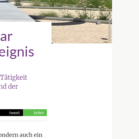
Johannes Lackner
ar
eignis
 Tätigkeit
nd der
tweet
teilen
ondern auch ein