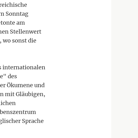
reichische
am Sonntag
betonte am
hen Stellenwert
, wo sonst die
s internationalen
e" des
 der Ökumene und
en mit Gläubigen,
lichen
ubenszentrum
glischer Sprache