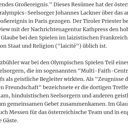
endes Großereignis." Dieses Resümee hat der öster
ralympics-Seelsorger Johannes Lackner über das 
oßereignis in Paris gezogen. Der Tiroler Priester 
iew mit der Nachrichtenagentur Kathpress den ho
Glaube bei den Spielen im laizistischen Frankreich
n Staat und Religion ("laicité") üblich ist.
tzbühler war bei den Olympischen Spielen Teil eine
elsorgern, die im sogenannten "Multi-Faith-Centr
s als geistliche Begleiter wirkten. Als "Zeugnisse
en Freundschaft" bezeichnete er die dortigen Treff
m, hinduistischen Seelsorgern und anderen geist
e zum gemeinsamen Gebet zusammenkamen. Im Gla
auch Messen für das österreichische Team und in en
e Gäste.