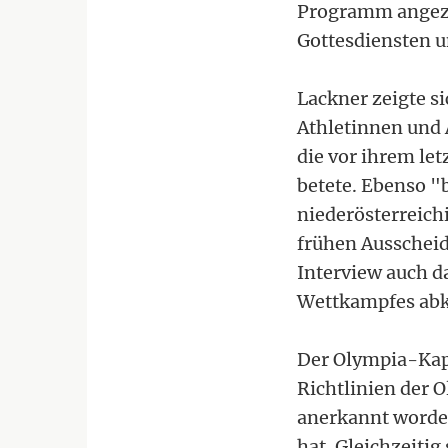
Programm angezo
Gottesdiensten 
Lackner zeigte s
Athletinnen und 
die vor ihrem let
betete. Ebenso "
niederösterreich
frühen Ausscheid
Interview auch da
Wettkampfes abk
Der Olympia-Kapl
Richtlinien der 
anerkannt worden
hat. Gleichzeitig