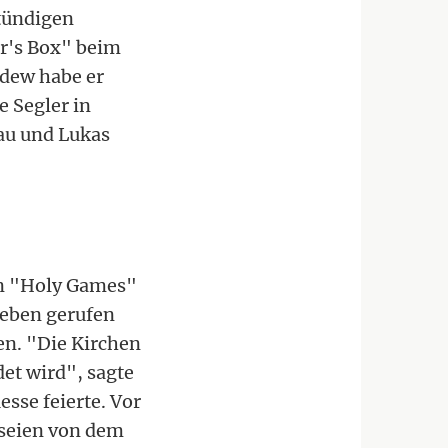
stündigen
er's Box" beim
dew habe er
e Segler in
lau und Lukas
en "Holy Games"
Leben gerufen
en. "Die Kirchen
et wird", sagte
sse feierte. Vor
seien von dem