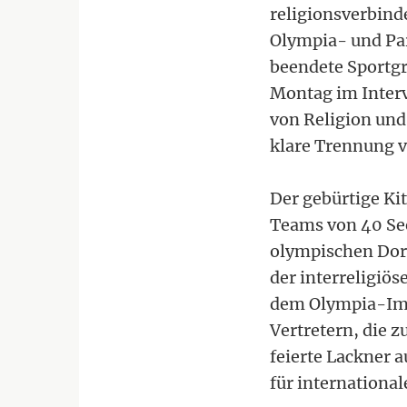
religionsverbind
Olympia- und Pa
beendete Sportgr
Montag im Interv
von Religion und 
klare Trennung vo
Der gebürtige Ki
Teams von 40 Se
olympischen Dorf
der interreligiös
dem Olympia-Ima
Vertretern, di
feierte Lackner 
für international