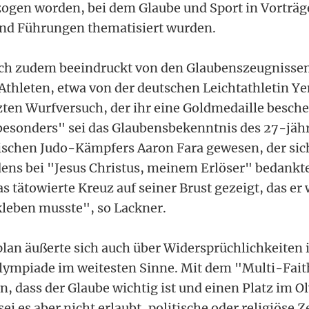
gen worden, bei dem Glaube und Sport in Vorträg
und Führungen thematisiert wurden.
ich zudem beeindruckt von den Glaubenszeugnissen
Athleten, etwa von der deutschen Leichtathletin Y
zten Wurfversuch, der ihr eine Goldmedaille besche
besonders" sei das Glaubensbekenntnis des 27-jäh
ischen Judo-Kämpfers Aaron Fara gewesen, der sich
ens bei "Jesus Christus, meinem Erlöser" bedankte
s tätowierte Kreuz auf seiner Brust gezeigt, das e
leben musste", so Lackner.
an äußerte sich auch über Widersprüchlichkeiten 
Olympiade im weitesten Sinne. Mit dem "Multi-Fait
, dass der Glaube wichtig ist und einen Platz im 
 sei es aber nicht erlaubt, politische oder religiöse