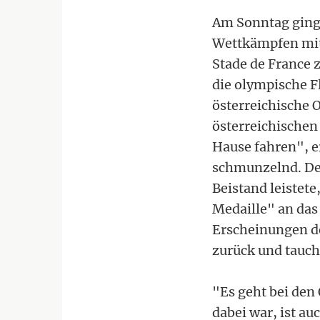
Am Sonntag ging 
Wettkämpfen mit
Stade de France
die olympische F
österreichische 
österreichischen
Hause fahren", e
schmunzelnd. Der
Beistand leistet
Medaille" an das 
Erscheinungen de
zurück und tauc
"Es geht bei den
dabei war, ist au