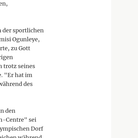
en,
 der sportlichen
emisi Ogunleye,
rte, zu Gott
rigen
 trotz seines
. "Er hat im
r während des
in den
h-Centre" sei
Olympischen Dorf
 Zeichen während