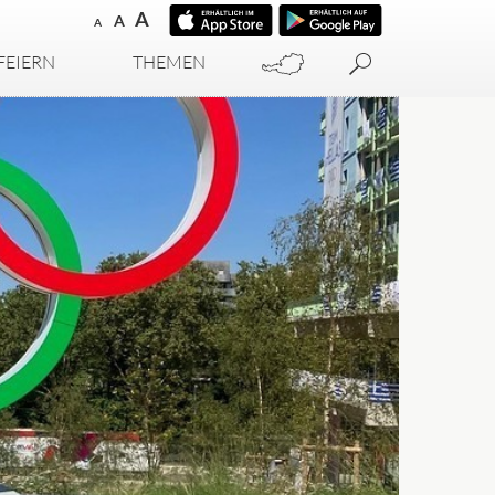
A
A
A
FEIERN
THEMEN