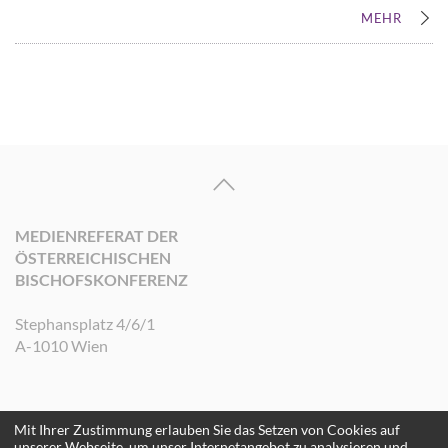
MEHR
MEDIENREFERAT DER
ÖSTERREICHISCHEN
BISCHOFSKONFERENZ
Stephansplatz 4/6/1
A-1010 Wien
Mit Ihrer Zustimmung erlauben Sie das Setzen von Cookies auf
©2026 Medienreferat der Österreichischen Bischofskonferenz. Alle Rechte
unserer Webseite, um unser Internetangebot zu analysieren und