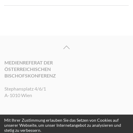
MEDIENREFERAT DER
ÖSTERREICHISCHEN
BISCHOFSKONFERENZ
Stephansplatz 4/6/1
A-1010 Wien
Mit Ihrer Zustimmung erlauben Sie das Setzen von Cookies auf
©2026 Medienreferat der Österreichischen Bischofskonferenz. Alle Rechte
unserer Webseite, um unser Internetangebot zu analysieren und
vorbehalten.
stetig zu verbessern.