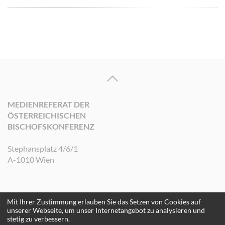
MEDIENREFERAT DER
ÖSTERREICHISCHEN
BISCHOFSKONFERENZ
Stephansplatz 4/6/1
A-1010 Wien
Mit Ihrer Zustimmung erlauben Sie das Setzen von Cookies auf
©2026 Medienreferat der Österreichischen Bischofskonferenz. Alle Rechte
unserer Webseite, um unser Internetangebot zu analysieren und
vorbehalten.
stetig zu verbessern.