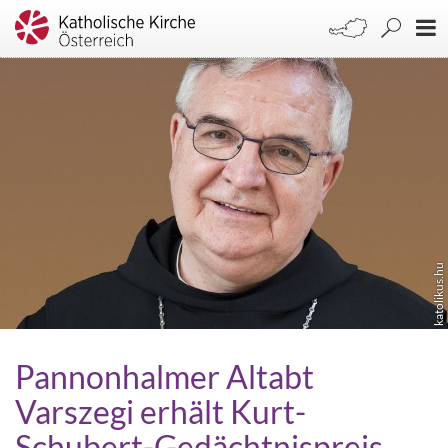
katolikus.hu
Pannonhalmer Altabt
Varszegi erhält Kurt-
Schubert-Gedächtnispreis