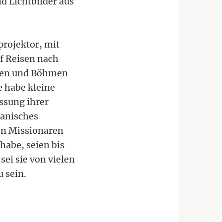
d Lichtbilder aus
projektor, mit
f Reisen nach
Polen und Böhmen
e habe kleine
assung ihrer
kanisches
den Missionaren
habe, seien bis
ei sie von vielen
 sein.