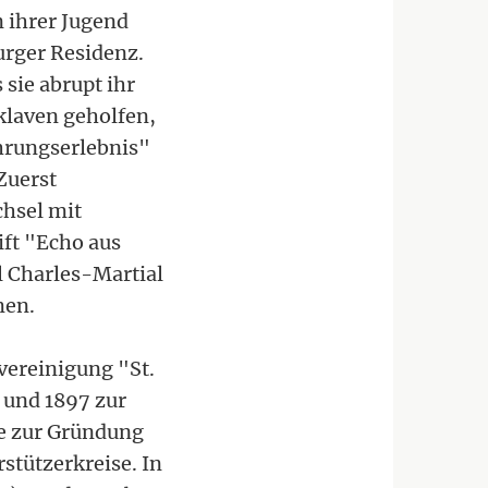
 ihrer Jugend
urger Residenz.
 sie abrupt ihr
klaven geholfen,
hrungserlebnis"
Zuerst
chsel mit
ift "Echo aus
l Charles-Martial
men.
vereinigung "St.
t und 1897 zur
se zur Gründung
stützerkreise. In