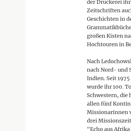
der Druckerei ih
Zeitschriften au
Geschichten in d
Grammatikbücher 
großen Kisten na
Hochtouren in Be
Nach Ledochowska
nach Nord- und S
Indien. Seit 1975
wurde ihr 100. T
Schwestern, die 
allen fünf Konti
Missionarinnen v
drei Missionszei
"Echo aus Afrika