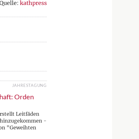
Quelle:
kathpress
JAHRESTAGUNG
haft: Orden
stellt Leitfäden
u hinzugekommen -
von "Geweihten