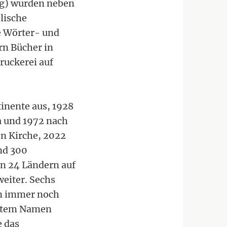
rg) wurden neben
lische
e Wörter- und
rn Bücher in
ruckerei auf
inente aus, 1928
a und 1972 nach
en Kirche, 2022
nd 300
in 24 Ländern auf
weiter. Sechs
en immer noch
tertem Namen
e das