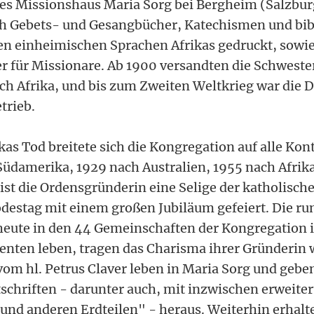
res Missionshaus Maria Sorg bei Bergheim (Salzbu
ch Gebets- und Gesangbücher, Katechismen und bib
en einheimischen Sprachen Afrikas gedruckt, sowi
für Missionare. Ab 1900 versandten die Schweste
ch Afrika, und bis zum Zweiten Weltkrieg war die D
trieb.
s Tod breitete sich die Kongregation auf alle Kont
üdamerika, 1929 nach Australien, 1955 nach Afrik
 ist die Ordensgründerin eine Selige der katholisch
odestag mit einem großen Jubiläum gefeiert. Die ru
heute in den 44 Gemeinschaften der Kongregation 
nenten leben, tragen das Charisma ihrer Gründerin 
om hl. Petrus Claver leben in Maria Sorg und geb
tschriften - darunter auch, mit inzwischen erwei
 und anderen Erdteilen" - heraus. Weiterhin erhalt