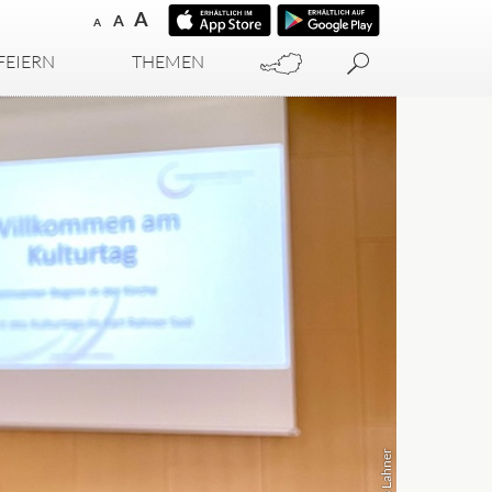
A
A
A
FEIERN
THEMEN