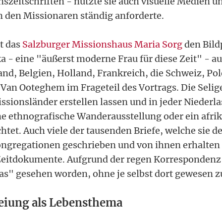
szeitschriften - nutzte sie auch visuelle Medien un
on den Missionaren ständig anforderte.
t das
Salzburger Missionshaus Maria Sorg
den Bild
- eine "äußerst moderne Frau für diese Zeit" - au
land, Belgien, Holland, Frankreich, die Schweiz, 
. Van Ooteghem im Frageteil des Vortrags. Die Selig
ssionsländer erstellen lassen und in jeder Niederl
e ethnografische Wanderausstellung oder ein afri
tet. Auch viele der tausenden Briefe, welche sie 
ngregationen geschrieben und von ihnen erhalten 
Zeitdokumente. Aufgrund der regen Korrespondenz s
kas" gesehen worden, ohne je selbst dort gewesen zu
eiung als Lebensthema