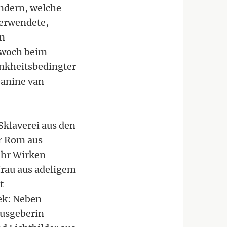
ändern, welche
verwendete,
en
ttwoch beim
nkheitsbedingter
eanine van
klaverei aus den
er Rom aus
 ihr Wirken
frau aus adeligem
t
ek: Neben
ausgeberin