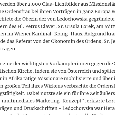
werden über 2.000 Glas-Lichtbilder aus Missionsl
che Ordensfrau bei ihren Vorträgen in ganz Europa 
erichtete die Oberin der von Ledochowska gegründet
rn des Hl. Petrus Claver, Sr. Ursula Lorek, am Mi
rden im Wiener Kardinal-König-Haus. Aufgrund kra
e das Referat von der Ökonomin des Ordens, Sr. J
tragen.
eine der wichtigsten Vorkämpferinnen gegen die S
lischen Kirche, indem sie von Österreich und spät
 in Afrika tätige Missionare mobilisierte und über
en großen Teil ihres Wirkens verbrachte die Ordens
stätigkeit. Dabei nutzte sie ein für ihre Zeit äußers
s "multimediales Marketing-Konzept", erklärte Lor
rägen und Druckschriften - Ledochowska war Her