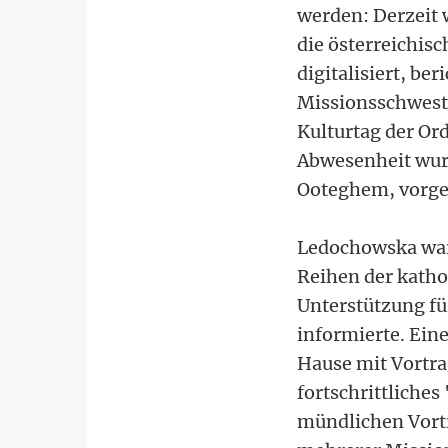
werden: Derzeit 
die österreichis
digitalisiert, b
Missionsschweste
Kulturtag der O
Abwesenheit wurd
Ooteghem, vorge
Ledochowska war 
Reihen der katho
Unterstützung für
informierte. Ein
Hause mit Vortrag
fortschrittliche
mündlichen Vort