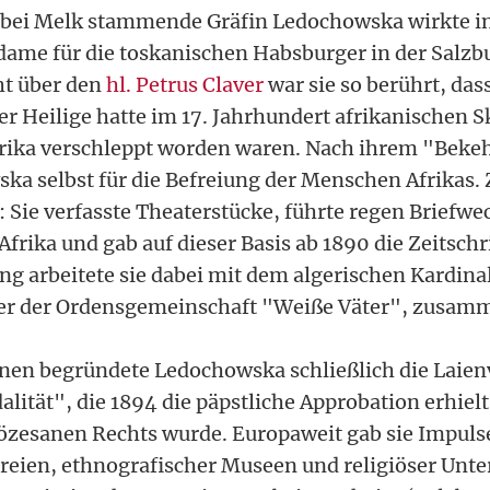
 bei Melk stammende Gräfin Ledochowska wirkte in
dame für die toskanischen Habsburger in der Salzb
ht über den
hl. Petrus Claver
war sie so berührt, dass
er Heilige hatte im 17. Jahrhundert afrikanischen S
rika verschleppt worden waren. Nach ihrem "Beke
ka selbst für die Befreiung der Menschen Afrikas. 
h: Sie verfasste Theaterstücke, führte regen Briefwe
frika und gab auf dieser Basis ab 1890 die Zeitschr
Eng arbeitete sie dabei mit dem algerischen Kardina
der der Ordensgemeinschaft "Weiße Väter", zusam
nnen begründete Ledochowska schließlich die Laien
alität", die 1894 die päpstliche Approbation erhiel
özesanen Rechts wurde. Europaweit gab sie Impul
eien, ethnografischer Museen und religiöser Unter