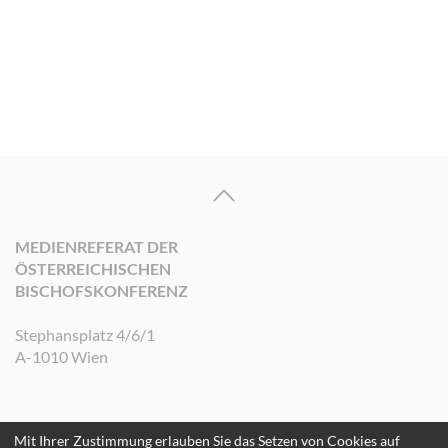
MEDIENREFERAT DER
ÖSTERREICHISCHEN
BISCHOFSKONFERENZ
Stephansplatz 4/6/1
A-1010 Wien
Mit Ihrer Zustimmung erlauben Sie das Setzen von Cookies auf
©2026 Medienreferat der Österreichischen Bischofskonferenz. Alle Rechte