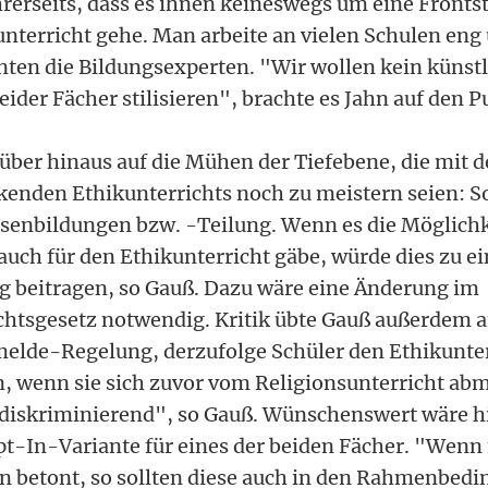
hrerseits, dass es ihnen keineswegs um eine Fronts
unterricht gehe. Man arbeite an vielen Schulen eng
en die Bildungsexperten. "Wir wollen kein künstl
der Fächer stilisieren", brachte es Jahn auf den P
über hinaus auf die Mühen der Tiefebene, die mit 
kenden Ethikunterrichts noch zu meistern seien: S
senbildungen bzw. -Teilung. Wenn es die Möglichk
uch für den Ethikunterricht gäbe, würde dies zu ei
 beitragen, so Gauß. Dazu wäre eine Änderung im
chtsgesetz notwendig. Kritik übte Gauß außerdem a
elde-Regelung, derzufolge Schüler den Ethikunter
 wenn sie sich zuvor vom Religionsunterricht ab
 diskriminierend", so Gauß. Wünschenswert wäre h
pt-In-Variante für eines der beiden Fächer. "Wenn
 betont, so sollten diese auch in den Rahmenbed