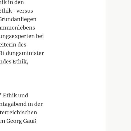
hik in den
Ethik- versus
Grundanliegen
Zusammenlebens
dungsexperten bei
iterin des
 Bildungsminister
ndes Ethik,
e
"Ethik und
ntagabend in der
terreichischen
ten Georg Gauß