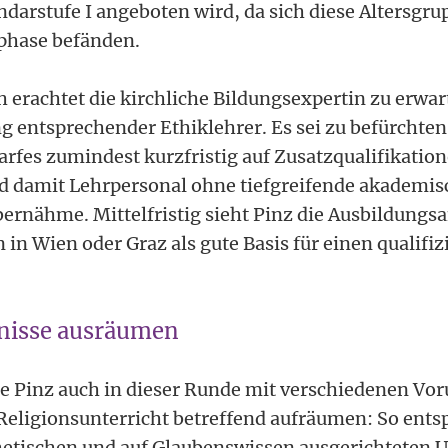
darstufe I angeboten wird, da sich diese Altersgru
phase befänden.
h erachtet die kirchliche Bildungsexpertin zu erwa
g entsprechender Ethiklehrer. Es sei zu befürchten
rfes zumindest kurzfristig auf Zusatzqualifikati
d damit Lehrpersonal ohne tiefgreifende akademisc
bernähme. Mittelfristig sieht Pinz die Ausbildungs
 in Wien oder Graz als gute Basis für einen qualifiz
nisse ausräumen
 Pinz auch in dieser Runde mit verschiedenen Vor
Religionsunterricht betreffend aufräumen: So entsp
hetischen und auf Glaubenswissen ausgerichteten U