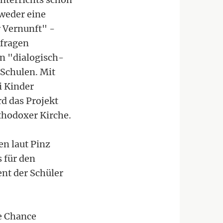
 weder eine
 Vernunft" -
dfragen
en "dialogisch-
 Schulen. Mit
i Kinder
d das Projekt
thodoxer Kirche.
en laut Pinz
s für den
ent der Schüler
te Chance