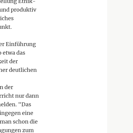
tellung Ethik-
 und produktiv
iches
unkt.
der Einführung
o etwa das
eit der
ner deutlichen
n der
richt nur dann
melden. "Das
ingegen eine
 man schon die
ingungen zum