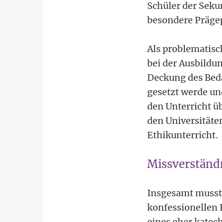
Schüler der Sekun
besondere Präge
Als problematisc
bei der Ausbildun
Deckung des Beda
gesetzt werde un
den Unterricht ü
den Universitäten
Ethikunterricht.
Missverständ
Insgesamt musste
konfessionellen 
eines eher katec