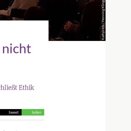
Kathpress / Henning Klingen
 nicht
hließt Ethik
tweet
teilen