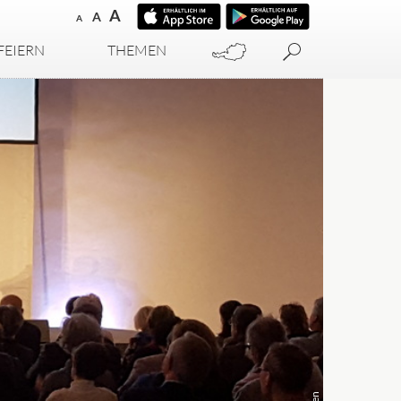
A
A
A
FEIERN
THEMEN