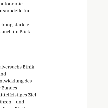
lautonomie
htsmodelle für
hung stark je
 auch im Blick
ulversuchs Ethik
und
Entwicklung des
er Bundes-
ttelfristiges Ziel
führen - und