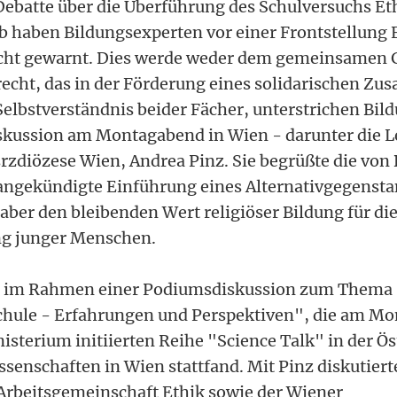
 Debatte über die Überführung des Schulversuchs Et
b haben Bildungsexperten vor einer Frontstellung 
icht gewarnt. Dies werde weder dem gemeinsamen 
recht, das in der Förderung eines solidarischen 
Selbstverständnis beider Fächer, unterstrichen Bil
kussion am Montagabend in Wien - darunter die Le
rzdiözese Wien, Andrea Pinz. Sie begrüßte die von
ngekündigte Einführung eines Alternativgegensta
aber den bleibenden Wert religiöser Bildung für di
ng junger Menschen.
ch im Rahmen einer Podiumsdiskussion zum Thema 
Schule - Erfahrungen und Perspektiven", die am Mo
sterium initiierten Reihe "Science Talk" in der Ös
senschaften in Wien stattfand. Mit Pinz diskutier
Arbeitsgemeinschaft Ethik sowie der Wiener