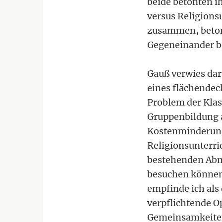
beide betonten i
versus Religions
zusammen, betont
Gegeneinander bei
Gauß verwies dar
eines flächendec
Problem der Klas
Gruppenbildung a
Kostenminderung
Religionsunterri
bestehenden Abm
besuchen können,
empfinde ich als
verpflichtende O
Gemeinsamkeiten