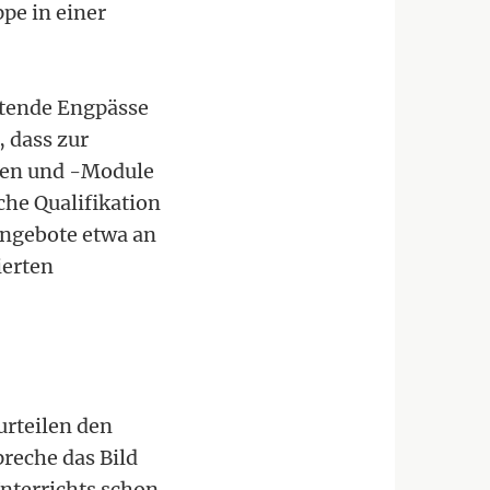
ppe in einer
rtende Engpässe
, dass zur
onen und -Module
he Qualifikation
angebote etwa an
ierten
urteilen den
reche das Bild
nterrichts schon